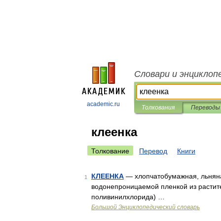
Словари и энциклоп
academic.ru
Толкования
Переводы
клеенка
Толкование
Перевод
Книги
КЛЕЕНКА
— хлопчатобумажная, льняна
1
водонепроницаемой пленкой из растите
поливинилхлорида) …
Большой Энциклопедический словарь