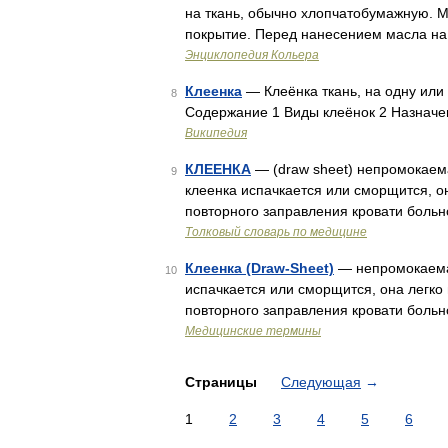
на ткань, обычно хлопчатобумажную. 
покрытие. Перед нанесением масла на 
Энциклопедия Кольера
Клеенка
— Клеёнка ткань, на одну или
8
Содержание 1 Виды клеёнок 2 Назначе
Википедия
КЛЕЕНКА
— (draw sheet) непромокаема
9
клеенка испачкается или сморщится, о
повторного заправления кровати больн
Толковый словарь по медицине
Клеенка (Draw-Sheet)
— непромокаемая
10
испачкается или сморщится, она легко
повторного заправления кровати больн
Медицинские термины
Страницы
Следующая
→
1
2
3
4
5
6