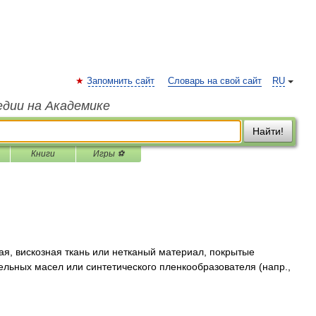
Запомнить сайт
Словарь на свой сайт
RU
едии на Академике
Найти!
Книги
Игры ⚽
я, вискозная ткань или нетканый материал, покрытые
льных масел или синтетического пленкообразователя (напр.,