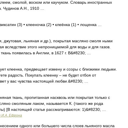
клеем, смолой, воском или каучуком. Словарь иностранных
а. Чудинов А.Н., 1910 …
виксатин (3) • клееночка (2) • клеёнка (1) • лощенка …
 джутовая, льняная и др.), покрытая масляно смоля ными
ая вследствие этого непроницаемой для воды и для газов.
кань появилась в Англии, в 1627 г. В&#8230; …
т клеенка, предвещает измену и ссоры с близкими людьми.
ете радость. Покупать клеенку – не будет отбоя от
овет у вас чувства настоящей любви.&#8230; …
яная ткань, пропитанная насквозь или покрытая только с
ляно смоляным лаком, называется К. (такого же рода
ы) [В настоящей статье рассматриваются: 1)&#8230; …
и И.А. Ефрона
есением одного или большего числа слоев льняного масла