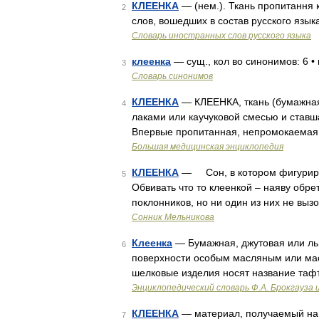
КЛЕЕНКА
— (нем.). Ткань пропитання 
2
слов, вошедших в состав русского язык
Словарь иностранных слов русского языка
клеенка
— сущ., кол во синонимов: 6 • 
3
Словарь синонимов
КЛЕЕНКА
— КЛЕЕНКА, ткань (бумажная,
4
лаками или каучуковой смесью и ставш
Впервые пропитанная, непромокаемая т
Большая медицинская энциклопедия
КЛЕЕНКА
— Сон, в котором фигурируе
5
Обвивать что то клеенкой – наяву обрет
поклонников, но ни один из них не выз
Сонник Мельникова
Клеенка
— Бумажная, джутовая или льн
6
поверхности особым масляным или мас
шелковые изделия носят название тафт
Энциклопедический словарь Ф.А. Брокгауза 
КЛЕЕНКА
— материал, получаемый нан
7