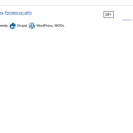
ка
,
Реклама на сайте
18+
omla,
Drupal,
WordPress, MODx.